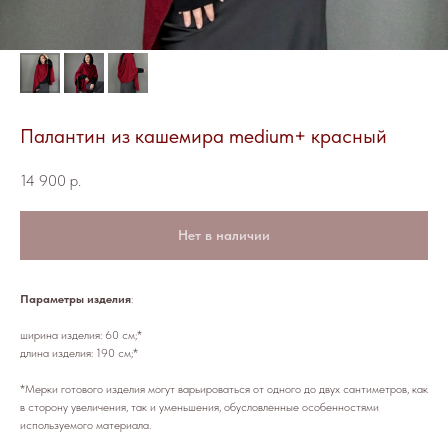
Палантин из кашемира medium+ красный
14 900
р.
Нет в наличии
Параметры изделия
:
ширина изделия: 60 см;*
длина изделия: 190 см;*
*Мерки готового изделия могут варьироваться от одного до двух сантиметров, как
в сторону увеличения, так и уменьшения, обусловленные особенностями
используемого материала.