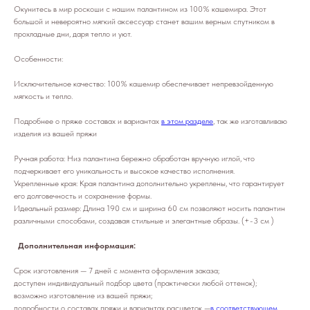
Окунитесь в мир роскоши с нашим палантином из 100% кашемира. Этот
большой и невероятно мягкий аксессуар станет вашим верным спутником в
прохладные дни, даря тепло и уют.
Особенности:
Исключительное качество: 100% кашемир обеспечивает непревзойденную
мягкость и тепло.
Подробнее о пряже составах и вариантах
в этом разделе
, так же изготавливаю
изделия из вашей пряжи
Ручная работа: Низ палантина бережно обработан вручную иглой, что
подчеркивает его уникальность и высокое качество исполнения.
Укрепленные края: Края палантина дополнительно укреплены, что гарантирует
его долговечность и сохранение формы.
Идеальный размер: Длина 190 см и ширина 60 см позволяют носить палантин
различными способами, создавая стильные и элегантные образы. (+-3 см )
Дополнительная информация:
Срок изготовления — 7 дней с момента оформления заказа;
доступен индивидуальный подбор цвета (практически любой оттенок);
возможно изготовление из вашей пряжи;
подробности о составах пряжи и вариантах расцветок —
в соответствующем