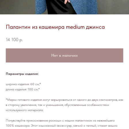
Палантин из кашемира medium джинса
14 100
р.
Нет в наличии
Параметры изделия:
ширина изделия: 60 см;*
длина изделия: 180 см;*
*Мерки готового изделия могут варьироваться от одного до двух сантиметров, как
в сторону увеличения, так и уменьшения, обусловленные особенностями
используемого материала.
Почувствуйте прикосновение роскоши с нашим палантином из нежнейшего
100% кашемира. Этот изысканный аксессуар, мягкий и теплый, станет вашим