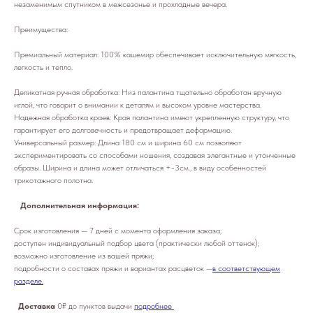
незаменимым спутником в межсезонье и прохладные вечера.
Преимущества:
Премиальный материал: 100% кашемир обеспечивает исключительную мягкость,
легкость и тепло.
Деликатная ручная обработка: Низ палантина тщательно обработан вручную
иглой, что говорит о внимании к деталям и высоком уровне мастерства.
Надежная обработка краев: Края палантина имеют укрепленную структуру, что
гарантирует его долговечность и предотвращает деформацию.
Универсальный размер: Длина 180 см и ширина 60 см позволяют
экспериментировать со способами ношения, создавая элегантные и утонченные
образы. Ширина и длина может отличаться +-3см., в виду особенностей
трикотажного полотна.
Дополнительная информация:
Срок изготовления — 7 дней с момента оформления заказа;
доступен индивидуальный подбор цвета (практически любой оттенок);
возможно изготовление из вашей пряжи;
подробности о составах пряжи и вариантах расцветок —
в соответствующем
разделе.
Доставка
0₽ до пунктов выдачи
подробнее