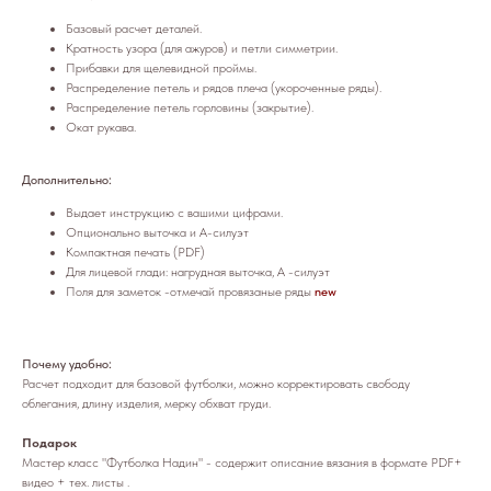
Базовый расчет деталей.
Кратность узора (для ажуров) и петли симметрии.
Прибавки для щелевидной проймы.
Распределение петель и рядов плеча (укороченные ряды).
Распределение петель горловины (закрытие).
Окат рукава.
Дополнительно:
Выдает инструкцию с вашими цифрами.
Опционально выточка и А-силуэт
Компактная печать (PDF)
Для лицевой глади: нагрудная выточка, А -силуэт
Поля для заметок -отмечай провязаные ряды
new
Почему удобно:
Расчет подходит для базовой футболки, можно корректировать свободу
облегания, длину изделия, мерку обхват груди.
Подарок
Мастер класс "Футболка Надин" - содержит описание вязания в формате PDF+
видео + тех. листы .