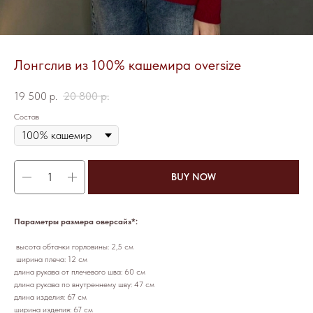
Лонгслив из 100% кашемира oversize
20 800
р.
19 500
р.
Состав
BUY NOW
Параметры размера оверсайз*:
высота обтачки горловины: 2,5 см
ширина плеча: 12 см
длина рукава от плечевого шва: 60 см
длина рукава по внутреннему шву: 47 см
длина изделия: 67 см
ширина изделия: 67 см