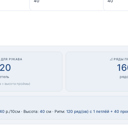
И ДЛЯ РУКАВА
📐 РЯДЫ 
120
16
етель
ряд
а = высота проймы)
40
р./10см · Высота:
40
см · Ритм:
120 ряд(ов) с 1 петлёй + 40 пр