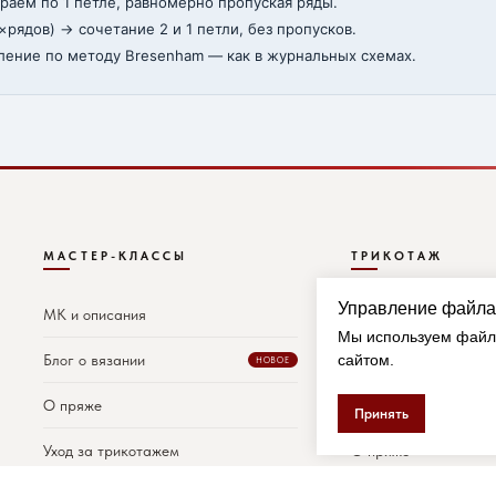
аем по 1 петле, равномерно пропуская ряды.
×рядов) → сочетание 2 и 1 петли, без пропусков.
ение по методу Bresenham — как в журнальных схемах.
МАСТЕР-КЛАССЫ
ТРИКОТАЖ
Управление файла
МК и описания
Каталог моделей
Мы используем файлы
Блог о вязании
Срочный заказ
сайтом.
НОВОЕ
О пряже
Уход за вещами
Принять
Уход за трикотажем
О пряже