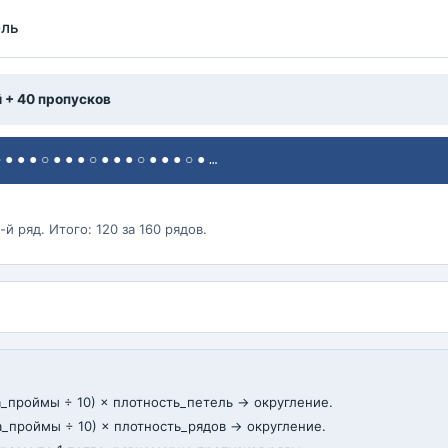
ель
й + 40 пропусков
○●●●○●●●○●●●○●●●○●…
й ряд. Итого: 120 за 160 рядов.
_проймы ÷ 10) × плотность_петель → округление.
а_проймы ÷ 10) × плотность_рядов → округление.