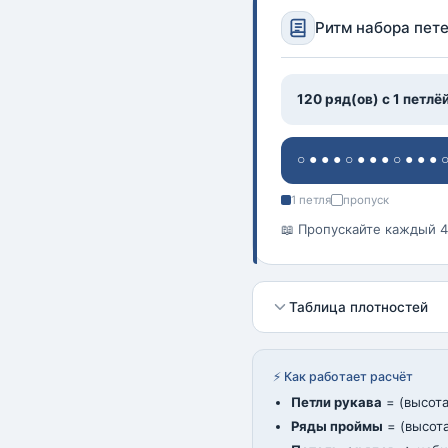
Ритм набора пет
120 ряд(ов) с 1 петлё
○●●●○●●●○●●●
1 петля
пропуск
📖 Пропускайте каждый 4-
Таблица плотностей
⚡ Как работает расчёт
Петли рукава
= (высота
Ряды проймы
= (высот