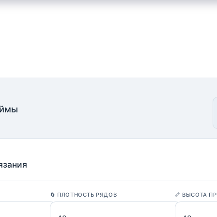
оймы
язания
🔄 ПЛОТНОСТЬ РЯДОВ
📏 ВЫСОТА П