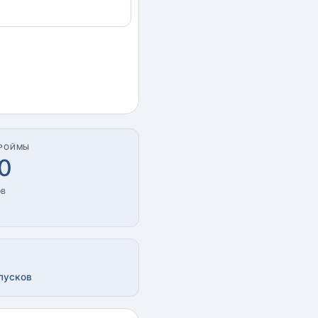
ПРОЙМЫ
0
ов
опусков