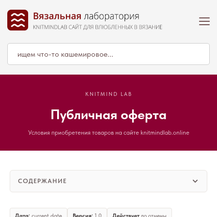
KNITMIND LAB
Публичная оферта
Условия приобретения товаров на сайте knitmindlab.online
СОДЕРЖАНИЕ
Дата:
current date
Версия:
1.0
Действует
до отмены