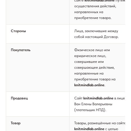
сайте
knitmindlab.online
путём
осуществления действий,
направленных на
приобретение товара.
Стороны
Лица, заключившие между
собой настоящий Договор.
Покупатель
Физическое лицо или
юридическое лицо,
совершившее или
совершающее действия,
направленные на
приобретение товара на
knitmindlab.online
.
Продавец
Сайт
knitmindlab.online
в лице
Ван Елены Валерьевны
(плательщик НПД).
Товар
Товары, размещённые на сайте
knitmindlab.online
с целью