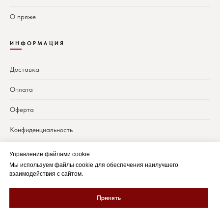
О пряже
ИНФОРМАЦИЯ
Доставка
Оплата
Оферта
Конфиденциальность
Управление файлами cookie
Мы используем файлы cookie для обеспечения наилучшего
«Каждая петля —
маленький шедевр
»
взаимодействия с сайтом.
Принять
♥
© 2024 KnitMindLab. Сделано с
к вязанию
Политика конфиденциальности