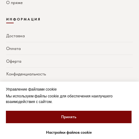
О пряже
ИНФОРМАЦИЯ
Доставка
Оплата
Оферта
Конфиденциальность
Управление файлами cookie
Мы используем файлы cookie для обеспечения наилучшего
«Каждая петля —
маленький шедевр
»
взаимодействия с сайтом.
Принять
♥
© 2024 KnitMindLab. Сделано с
к вязанию
Политика конфиденциальности
Оферта
Настройки файлов cookie
Доставка и оплата