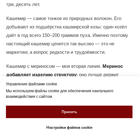
три, десять лет.
Кашемир — самое тонкое из природных волокон. Его
добывают из подшёрстка кашмирской козы: один козёл
даёт в год всего 150–200 граммов пуха. Именно поэтому
настоящий кашемир ценится так высоко — это не
маркетинг, а вопрос редкости и трудоёмкости.
Кашемир с мериносом — моя вторая линия.
Меринос
добавляет изделию структуру
: оно лучше держит
форму, меньше пиллингует при активной носке. При этом
Управление файлами cookie
мягкость кашемира никуда не уходит — волокна
Мы используем файлы cookie для обеспечения наилучшего
взаимодействия с сайтом.
дополняют друг друга.
Принять
Я не вяжу из акрила, хлопка или смесок с синтетикой —
не потому что они плохие, а потому что кашемир —
Настройки файлов cookie
это моё
. Я знаю его на уровне рук.