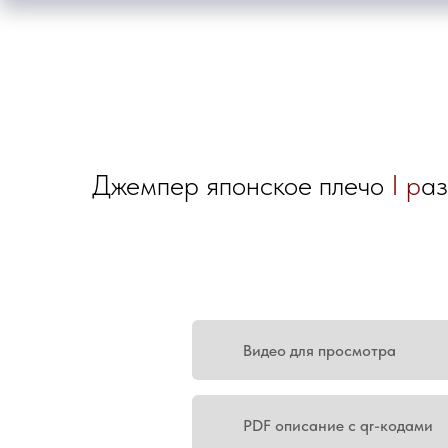
Джемпер японское плечо
I р
а
Видео для просмотра
PDF описание с qr-кодами