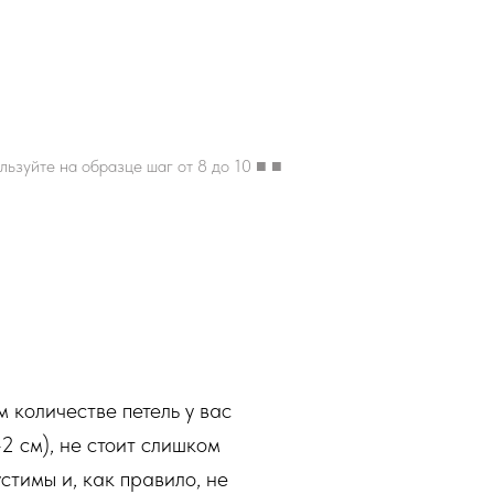
льзуйте на образце шаг от 8 до 10 ■ ■
м количестве петель у вас
2 см), не стоит слишком
стимы и, как правило, не