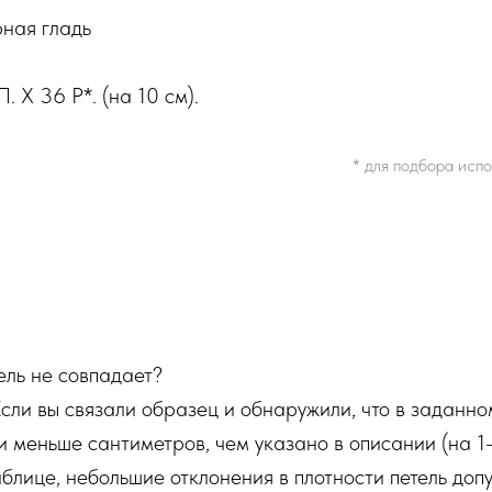
рная гладь
. X 36 Р*. (на 10 см).
* для подбора испо
тель не совпадает?
Если вы связали образец и обнаружили, что в заданно
и меньше сантиметров, чем указано в описании (на 1-
блице, небольшие отклонения в плотности петель допу