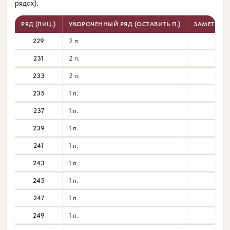
рядах).
РЯД (ЛИЦ.)
УКОРОЧЕННЫЙ РЯД (ОСТАВИТЬ П.)
ЗАМЕТКИ
229
2 п.
231
2 п.
233
2 п.
235
1 п.
237
1 п.
239
1 п.
241
1 п.
243
1 п.
245
1 п.
247
1 п.
249
1 п.