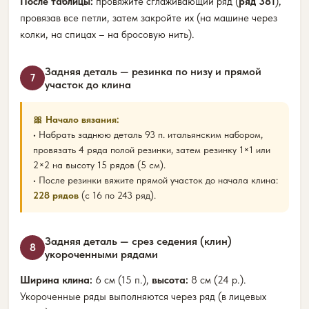
После таблицы:
провяжите сглаживающий ряд (
ряд 381
),
провязав все петли, затем закройте их (на машине через
колки, на спицах – на бросовую нить).
Задняя деталь — резинка по низу и прямой
7
участок до клина
🎀 Начало вязания:
• Набрать заднюю деталь 93 п. итальянским набором,
провязать 4 ряда полой резинки, затем резинку 1×1 или
2×2 на высоту 15 рядов (5 см).
• После резинки вяжите прямой участок до начала клина:
228 рядов
(с 16 по 243 ряд).
Задняя деталь — срез седения (клин)
8
укороченными рядами
Ширина клина:
6 см (15 п.),
высота:
8 см (24 р.).
Укороченные ряды выполняются через ряд (в лицевых