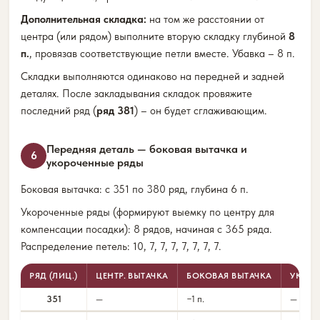
Дополнительная складка:
на том же расстоянии от
центра (или рядом) выполните вторую складку глубиной
8
п.
, провязав соответствующие петли вместе. Убавка – 8 п.
Складки выполняются одинаково на передней и задней
деталях. После закладывания складок провяжите
последний ряд (
ряд 381
) – он будет сглаживающим.
Передняя деталь — боковая вытачка и
6
укороченные ряды
Боковая вытачка: с 351 по 380 ряд, глубина 6 п.
Укороченные ряды (формируют выемку по центру для
компенсации посадки): 8 рядов, начиная с 365 ряда.
Распределение петель: 10, 7, 7, 7, 7, 7, 7, 7.
РЯД (ЛИЦ.)
ЦЕНТР. ВЫТАЧКА
БОКОВАЯ ВЫТАЧКА
УКОРО
351
—
−1 п.
—