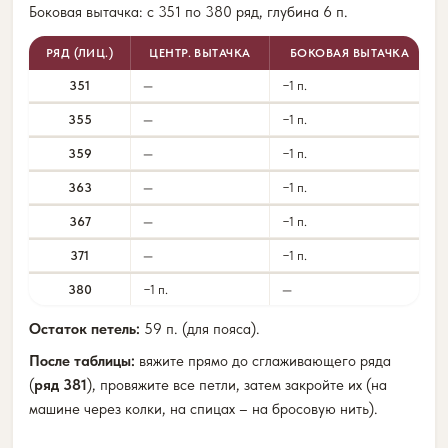
Боковая вытачка: с 351 по 380 ряд, глубина 6 п.
РЯД (ЛИЦ.)
ЦЕНТР. ВЫТАЧКА
БОКОВАЯ ВЫТАЧКА
351
—
−1 п.
355
—
−1 п.
359
—
−1 п.
363
—
−1 п.
367
—
−1 п.
371
—
−1 п.
380
−1 п.
—
Остаток петель:
59 п. (для пояса).
После таблицы:
вяжите прямо до сглаживающего ряда
(
ряд 381
), провяжите все петли, затем закройте их (на
машине через колки, на спицах – на бросовую нить).