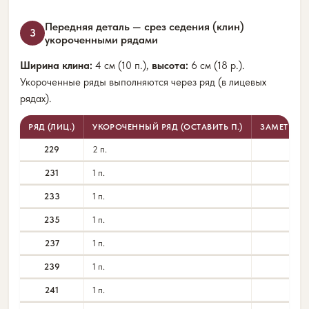
Передняя деталь — срез седения (клин)
3
укороченными рядами
Ширина клина:
4 см (10 п.),
высота:
6 см (18 р.).
Укороченные ряды выполняются через ряд (в лицевых
рядах).
РЯД (ЛИЦ.)
УКОРОЧЕННЫЙ РЯД (ОСТАВИТЬ П.)
ЗАМЕТКИ
229
2 п.
231
1 п.
233
1 п.
235
1 п.
237
1 п.
239
1 п.
241
1 п.