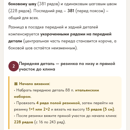
боковому шву
(381 рядов) и одинаковым шаговым швом
(228 рядов). Последний ряд –
381
(перед поясом) –
общий для всех.
Разница в посадке передней и задней деталей
компенсируется
укороченными рядами на передней
детали
(центральная часть переда становится короче, а
боковой шов остаётся неизменным).
Передняя деталь — резинка по низу и прямой
2
участок до клина
🎀 Начало вязания:
• Набрать переднюю деталь 88 п.
итальянским
набором
.
• Провязать
4 ряда полой резинкой
, затем перейти на
резинку
1×1 или 2×2
и вязать на высоту
15 рядов (5 см)
.
• После резинки вяжите прямой участок до начала клина:
228 рядов
(с 16 по 243 ряд).