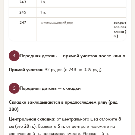
243
1 п.
245
1 п.
247
сглаживающий ряд
закрыть
все петли
клина (10
п.)
Передняя деталь — прямой участок после клина
4
Прямой участок:
92 рядов (с 248 по 339 ряд).
Передняя деталь — складки
5
Складки закладываются в предпоследнем ряду (ряд
380).
Центральная складка:
от центрального шва отложите
8
см
(это
20 п.
). Возьмите
5 п.
от центра и наложите на
следующие 5 п., провязывая вместе. Убавка – 5 п.