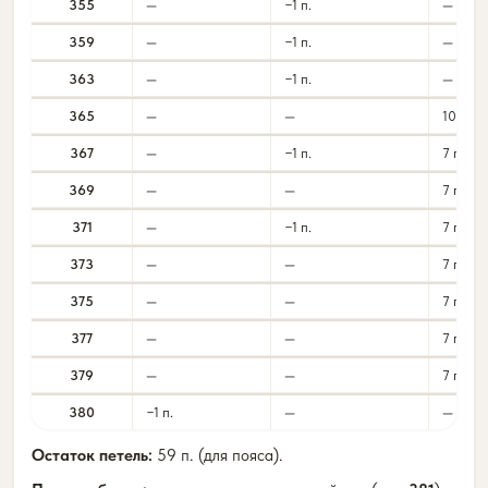
355
—
−1 п.
—
359
—
−1 п.
—
363
—
−1 п.
—
365
—
—
10 п.
367
—
−1 п.
7 п.
369
—
—
7 п.
371
—
−1 п.
7 п.
373
—
—
7 п.
375
—
—
7 п.
377
—
—
7 п.
379
—
—
7 п.
380
−1 п.
—
—
Остаток петель:
59 п. (для пояса).