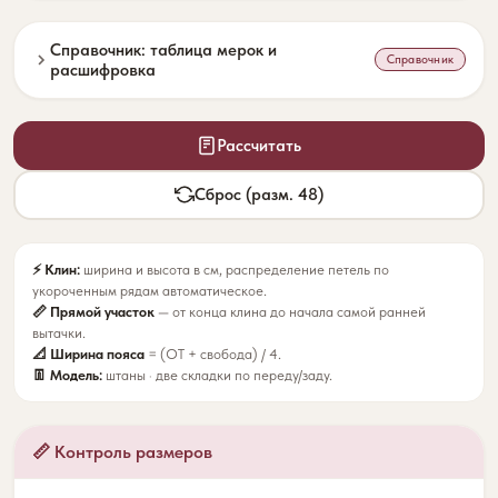
Справочник: таблица мерок и
Справочник
расшифровка
Рассчитать
Сброс (разм. 48)
⚡ Клин:
ширина и высота в см, распределение петель по
укороченным рядам автоматическое.
📏 Прямой участок
— от конца клина до начала самой ранней
вытачки.
📐 Ширина пояса
= (ОТ + свобода) / 4.
👖 Модель:
штаны · две складки по переду/заду.
📏 Контроль размеров