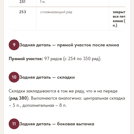
251
1 п.
253
сглаживающий ряд
закрыть
все петли
клина (15
п.)
Задняя деталь — прямой участок после клина
9
Прямой участок:
97 рядов (с 254 по 350 ряд).
Задняя деталь — складки
10
Складки закладываются в том же ряду, что и на переде
(
ряд 380
). Выполняются аналогично: центральная складка
– 5 п., дополнительная – 8 п.
Задняя деталь — боковая вытачка
11